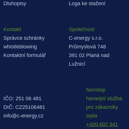
Dluhopisy
Loga ke stažení
Kontakt
Společnost
Správce schránky
C-energy s.r.o.
whistleblowing
Průmyslová 748
Kontaktní formulář
391 02 Planá nad
Lužnicí
Nonstop
IČO: 251 06 481
havarijní služba
DIČ: CZ25106481
pro zákazníky
info@c-energy.cz
tepla
+420 602 341