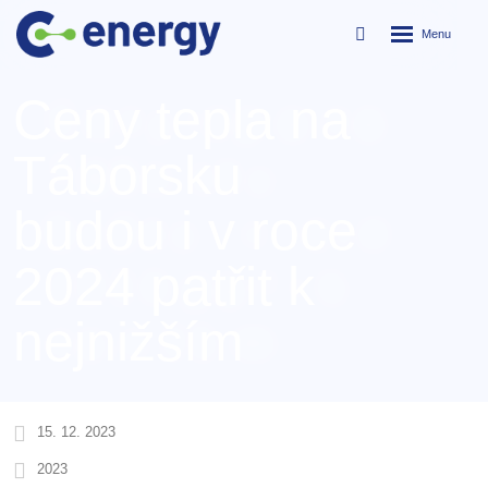
Rozbalení
Vyhledávání
menu
Ceny tepla na
Táborsku
budou i v roce
2024 patřit k
nejnižším
15. 12. 2023
2023