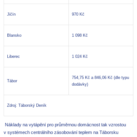
Jičín
970 Kč
Blansko
1 098 Kč
Liberec
1 024 Kč
754,75 Kč a 846,06 Kč (dle typu
Tábor
dodávky)
Zdroj: Táborský Deník
Náklady na vytápění pro průměrnou domácnost tak vzrostou
v systémech centrálního zásobování teplem na Táborsku