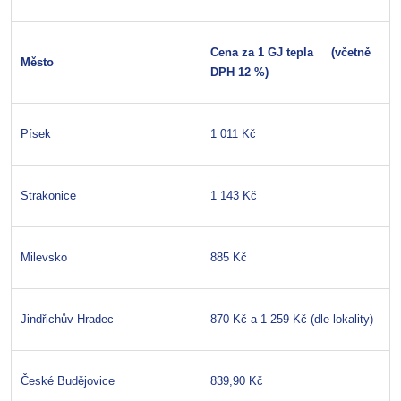
C
ena za 1 GJ tepla (včetně
M
ěsto
DPH 12 %)
Písek
1 011 Kč
Strakonice
1 143 Kč
Milevsko
885 Kč
Jindřichův Hradec
870 Kč a 1 259 Kč (dle lokality)
České Budějovice
839,90 Kč