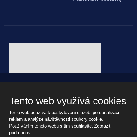
© 2026, - všechna práva vyhrazena vytvořila eBRÁNA s.r.o.
Webdesign by Martin Hrabánek
Tento web využívá cookies
Tento web používá k poskytování služeb, personalizaci
Informační memorandum
reklam a analýze návštěvnosti soubory cookie.
Cookies
Používáním tohoto webu s tím souhlasíte.
Zobrazit
Prohlášení o přístupnosti
podrobnosti