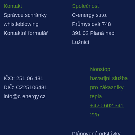
Kontakt
Společnost
Správce schránky
C-energy s.r.o.
whistleblowing
Průmyslová 748
Kontaktní formulář
391 02 Planá nad
Lužnicí
Nonstop
IČO: 251 06 481
havarijní služba
DIČ: CZ25106481
pro zákazníky
info@c-energy.cz
tepla
+420 602 341
225
Plánované odstávky