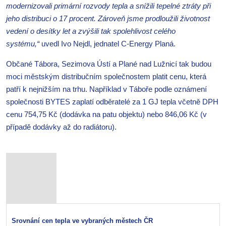
modernizovali primární rozvody tepla a snížili tepelné ztráty při
jeho distribuci o 17 procent. Zároveň jsme prodloužili životnost
vedení o desítky let a zvýšili tak spolehlivost celého
systému,“
uvedl Ivo Nejdl, jednatel C-Energy Planá.
Občané Tábora, Sezimova Ústí a Plané nad Lužnicí tak budou
moci městským distribučním společnostem platit cenu, která
patří k nejnižším na trhu. Například v Táboře podle oznámení
společnosti BYTES zaplatí odběratelé za 1 GJ tepla včetně DPH
cenu 754,75 Kč (dodávka na patu objektu) nebo 846,06 Kč (v
případě dodávky až do radiátoru).
Srovnání cen tepla ve vybraných městech ČR