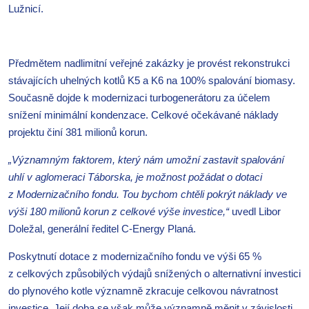
Lužnicí.
Předmětem nadlimitní veřejné zakázky je provést rekonstrukci
stávajících uhelných kotlů K5 a K6 na 100% spalování biomasy.
Současně dojde k modernizaci turbogenerátoru za účelem
snížení minimální kondenzace. Celkové očekávané náklady
projektu činí 381 milionů korun.
„Významným faktorem, který nám umožní zastavit spalování
uhlí v aglomeraci Táborska, je možnost požádat o dotaci
z Modernizačního fondu. Tou bychom chtěli pokrýt náklady ve
výši 180 milionů korun z celkové výše investice,“
uvedl Libor
Doležal, generální ředitel C-Energy Planá.
Poskytnutí dotace z modernizačního fondu ve výši 65 %
z celkových způsobilých výdajů snížených o alternativní investici
do plynového kotle významně zkracuje celkovou návratnost
investice. Její doba se však může významně měnit v závislosti