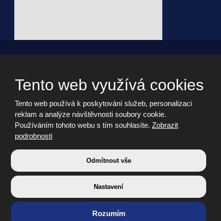
© 2026, - všechna práva vyhrazena vytvořila eBRÁNA s.r.o.
Webdesign by Martin Hrabánek
Tento web využívá cookies
Tento web používá k poskytování služeb, personalizaci
Informační memorandum
reklam a analýze návštěvnosti soubory cookie.
Cookies
Používáním tohoto webu s tím souhlasíte.
Zobrazit
Prohlášení o přístupnosti
podrobnosti
Nastavení cookies
Bezpečnost a ochrana osobních údajů
Odmítnout vše
Nastavení
VYROBILA
Rozumím