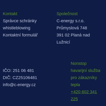
Kontakt
Společnost
Správce schránky
C-energy s.r.o.
whistleblowing
Průmyslová 748
Kontaktní formulář
391 02 Planá nad
Lužnicí
Nonstop
IČO: 251 06 481
havarijní služba
DIČ: CZ25106481
pro zákazníky
info@c-energy.cz
tepla
+420 602 341
225