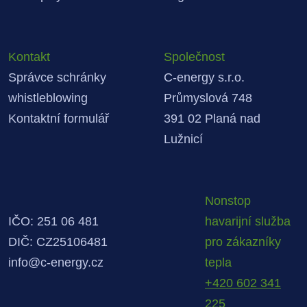
Kontakt
Společnost
Správce schránky
C-energy s.r.o.
whistleblowing
Průmyslová 748
Kontaktní formulář
391 02 Planá nad
Lužnicí
Nonstop
IČO: 251 06 481
havarijní služba
DIČ: CZ25106481
pro zákazníky
info@c-energy.cz
tepla
+420 602 341
225