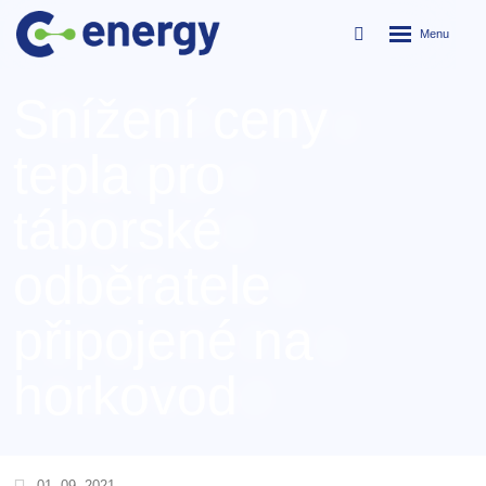
Rozbalení
Vyhledávání
menu
Snížení ceny
tepla pro
táborské
odběratele
připojené na
horkovod
01. 09. 2021