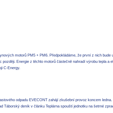
 plynových motorů PM5 + PM6. Předpokládáme, že první z nich bude
 později. Energie z těchto motorů částečně nahradí výrobu tepla a el
oji C-Energy.
plastového odpadu EVECONT zahájí zkušební provoz koncem ledna. 
lad Táborský deník v článku Teplárna spouští jednotku na šetrné zpr