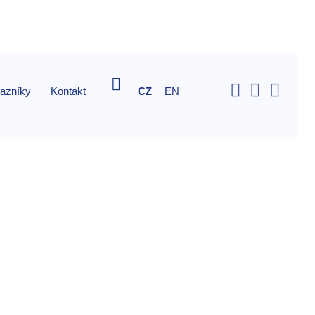
Vyhledávání
kazníky
Kontakt
CZ
EN
ní
h