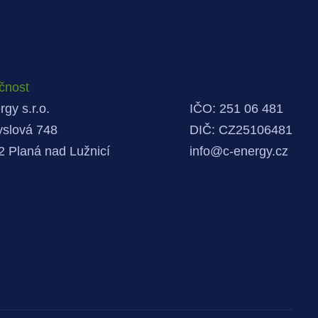
čnost
gy s.r.o.
IČO: 251 06 481
slová 748
DIČ: CZ25106481
2 Planá nad Lužnicí
info@c-energy.cz