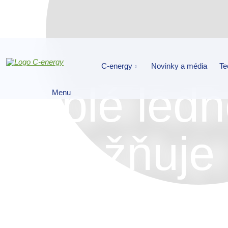
C-energy
Novinky a média
Te
Teplé led
Menu
umožňuje 
realizace 