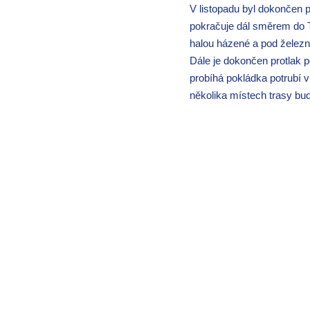
V listopadu byl dokončen p
pokračuje dál směrem do T
halou házené a pod železn
Dále je dokončen protlak p
probíhá pokládka potrubí v
několika místech trasy bu