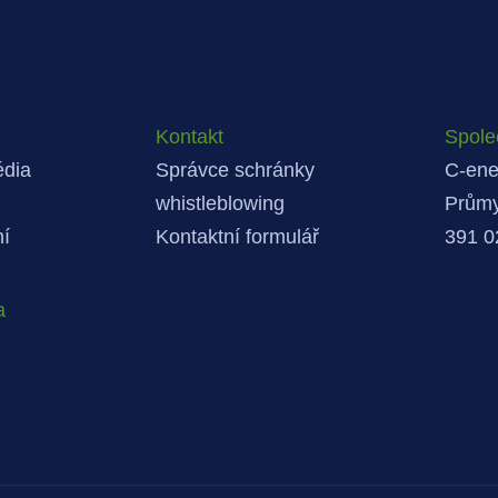
Kontakt
Spole
édia
Správce schránky
C-ener
whistleblowing
Průmy
ní
Kontaktní formulář
391 0
a