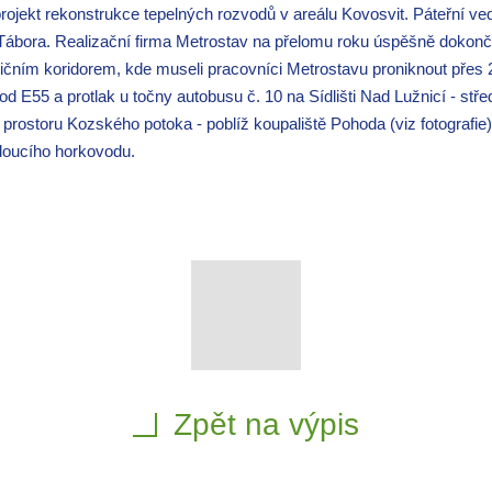
rojekt rekonstrukce tepelných rozvodů v areálu Kovosvit. Páteřní ved
ábora. Realizační firma Metrostav na přelomu roku úspěšně dokonči
ičním koridorem, kde museli pracovníci Metrostavu proniknout přes 
od E55 a protlak u točny autobusu č. 10 na Sídlišti Nad Lužnicí - st
 prostoru Kozského potoka - poblíž koupaliště Pohoda (viz fotografi
doucího horkovodu.
Zpět na výpis