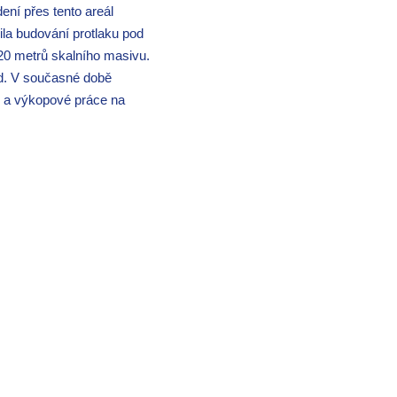
ení přes tento areál
la budování protlaku pod
20 metrů skalního masivu.
řed. V současné době
e) a výkopové práce na