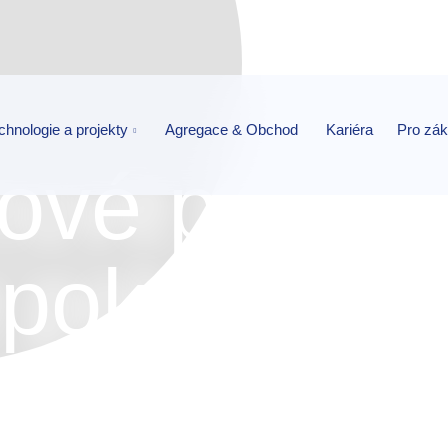
chnologie a projekty
Agregace & Obchod
Kariéra
Pro zá
nové počasí
pokračová
investičníc