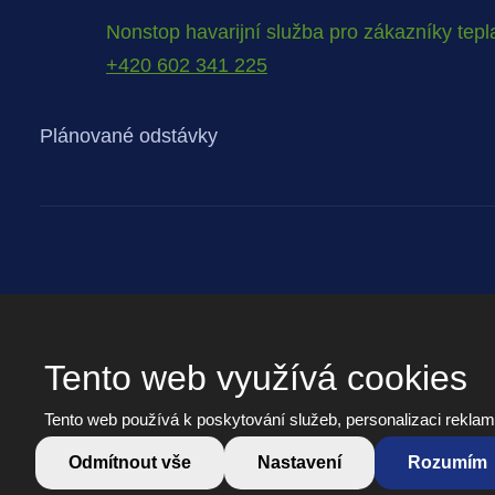
Nonstop havarijní služba pro zákazníky tepl
+420 602 341 225
Plánované odstávky
Tento web využívá cookies
© 2026, - všechna práva vyhrazena vytvořila eBRÁNA s.r.o.
Tento web používá k poskytování služeb, personalizaci reklam
Odmítnout vše
Nastavení
Rozumím
Informační memorandum
Cookies
Prohlášení o přístupnos