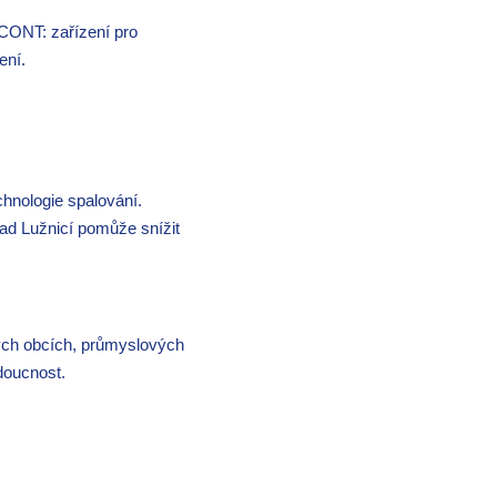
CONT: zařízení pro
ení.
hnologie spalování.
nad Lužnicí pomůže snížit
ých obcích, průmyslových
doucnost.