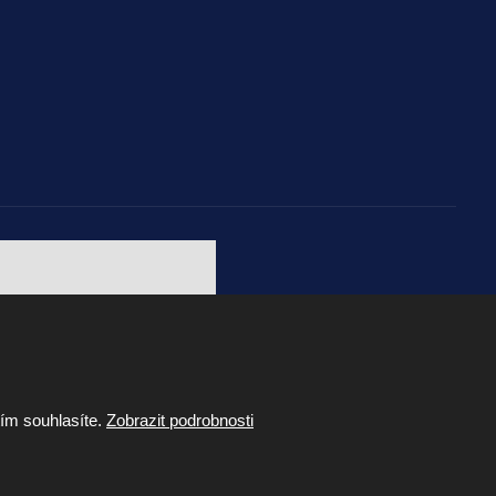
Webdesign by Martin Hrabánek
tím souhlasíte.
Zobrazit podrobnosti
VYROBILA