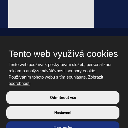
© 2026, - všechna práva vyhrazena vytvořila eBRÁNA s.r.o.
Webdesign by Martin Hrabánek
Tento web využívá cookies
Tento web používá k poskytování služeb, personalizaci
Informační memorandum
reklam a analýze návštěvnosti soubory cookie.
Cookies
Používáním tohoto webu s tím souhlasíte.
Zobrazit
Prohlášení o přístupnosti
podrobnosti
Nastavení cookies
Bezpečnost a ochrana osobních údajů
Odmítnout vše
Nastavení
VYROBILA