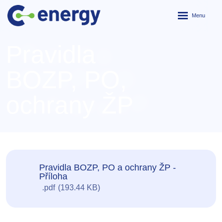
Rozbalení
menu
Pravidla
BOZP, PO,
ochrany ŽP
Pravidla BOZP, PO a ochrany ŽP -
Příloha
pdf
193.44 KB