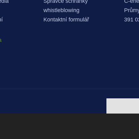
édia
Správce schránky
C-ener
whistleblowing
Průmy
ní
Kontaktní formulář
391 0
a