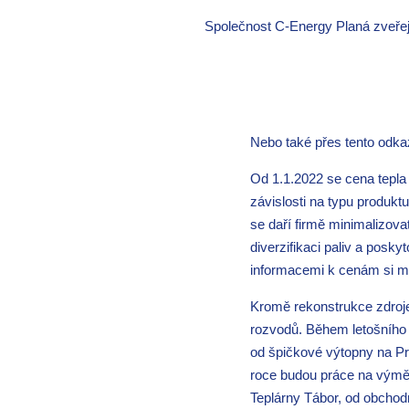
Společnost C-Energy Planá zveřejn
Nebo také přes tento odk
Od 1.1.2022 se cena tepla
závislosti na typu produk
se daří firmě minimalizov
diverzifikaci paliv a pos
informacemi k cenám si m
Kromě rekonstrukce zdroje
rozvodů. Během letošního 
od špičkové výtopny na Pra
roce budou práce na výměn
Teplárny Tábor, od obchod