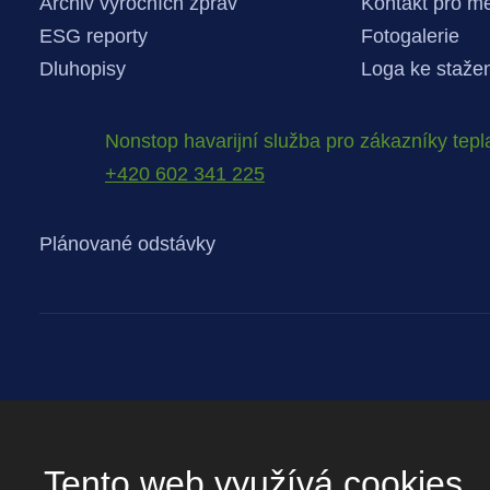
Archiv výročních zpráv
Kontakt pro m
ESG reporty
Fotogalerie
Dluhopisy
Loga ke staže
Nonstop havarijní služba pro zákazníky tepl
+420 602 341 225
Plánované odstávky
Tento web využívá cookies