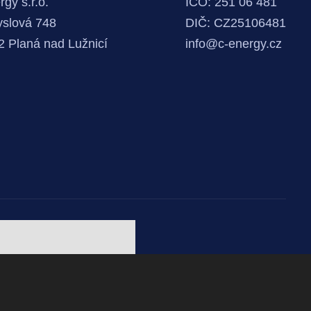
gy s.r.o.
IČO: 251 06 481
slová 748
DIČ: CZ25106481
2 Planá nad Lužnicí
info@c-energy.cz