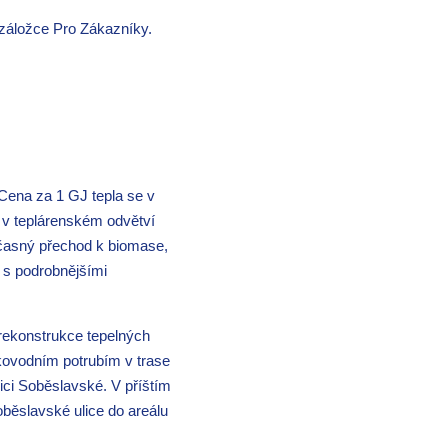
 záložce Pro Zákazníky.
Cena za 1 GJ tepla se v
 v teplárenském odvětví
včasný přechod k biomase,
 s podrobnějšími
 rekonstrukce tepelných
kovodním potrubím v trase
ici Soběslavské. V příštím
běslavské ulice do areálu