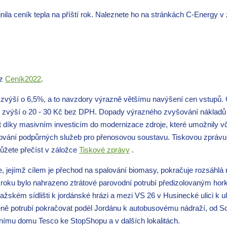
ila ceník tepla na příští rok. Naleznete ho na stránkách C-Energy v
az
Ceník2022
.
 zvýší o 6,5%, a to navzdory výrazně většímu navýšení cen vstupů. 
tu zvýší o 20 - 30 Kč bez DPH. Dopady výrazného zvyšování nákladů
at díky masivním investicím do modernizace zdroje, které umožnily 
kytování podpůrných služeb pro přenosovou soustavu. Tiskovou zprávu
ůžete přečíst v záložce
Tiskové zprávy
.
, jejímž cílem je přechod na spalování biomasy, pokračuje rozsáhlá
roku bylo nahrazeno ztrátové parovodní potrubí předizolovaným hor
žském sídlišti k jordánské hrázi a mezi VS 26 v Husinecké ulici k ul
ě potrubí pokračovat podél Jordánu k autobusovému nádraží, od So
nímu domu Tesco ke StopShopu a v dalších lokalitách.