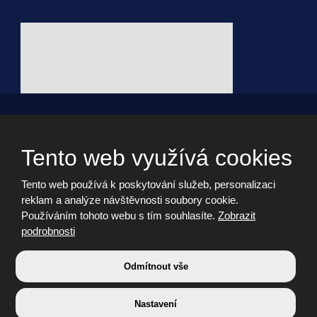
© 2026, - všechna práva vyhrazena vytvořila eBRÁNA s.r.o.
Webdesign by Martin Hrabánek
Tento web využívá cookies
Tento web používá k poskytování služeb, personalizaci
Informační memorandum
reklam a analýze návštěvnosti soubory cookie.
Cookies
Používáním tohoto webu s tím souhlasíte.
Zobrazit
Prohlášení o přístupnosti
podrobnosti
Nastavení cookies
Bezpečnost a ochrana osobních údajů
Odmítnout vše
Nastavení
VYROBILA