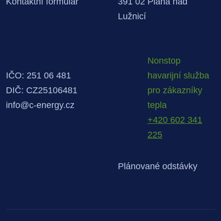
Kontaktní formulář
391 02 Planá nad
Lužnicí
Nonstop
IČO: 251 06 481
havarijní služba
DIČ: CZ25106481
pro zákazníky
info@c-energy.cz
tepla
+420 602 341
225
Plánované odstávky